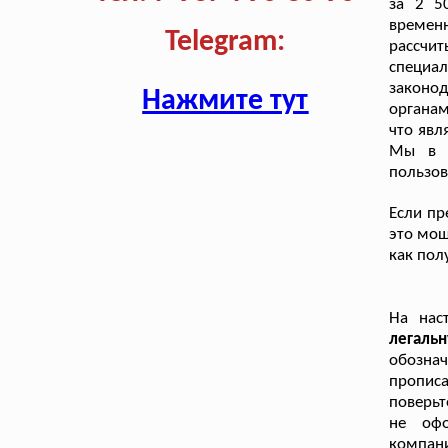
за 2 5
временн
Telegram:
рассчи
специ
законо
Нажмите тут
органа
что явл
Мы в д
пользо
Если пр
это мош
как пол
На нас
легаль
обозна
пропис
поверьт
не офо
компан