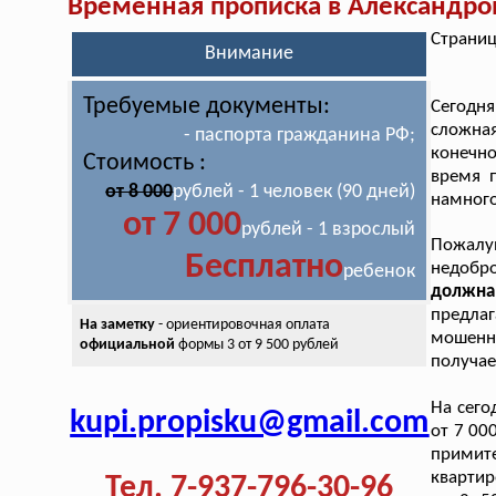
Временная прописка в Александро
Страниц
Внимание
Требуемые документы:
Сегодня
сложна
- паспорта гражданина РФ;
конечно
Стоимость :
время п
от 8 000
рублей - 1 человек (90 дней)
намного
от 7 000
рублей - 1 взрослый
Пожал
Бесплатно
недобр
ребенок
должна
предлаг
На заметку
- ориентировочная оплата
мошенн
официальной
формы 3 от 9 500 рублей
получае
На сего
kupi.propisku@gmail.com
от 7 00
примит
квартир
Тел. 7-937-796-30-96