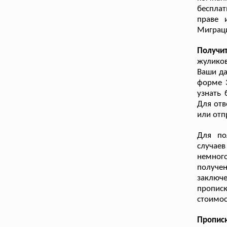
беспла
праве 
Миграци
Получи
жуликов
Ваши да
форме 3
узнать 
Для отв
или отп
Для по
случаев
немног
получе
заключе
прописк
стоимос
Пропис