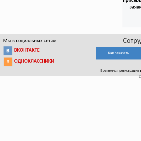
присыл
заяв
Сотру
Мы в социальных сетях:
ВКОНТАКТЕ
Как заказать
ОДНОКЛАССНИКИ
Временная регистрация в
С